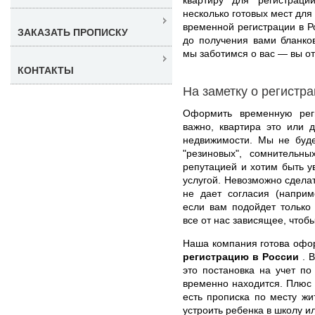
несколько готовых мест дл
временной регистрации в Р
ЗАКАЗАТЬ ПРОПИСКУ
до получения вами бланко
мы заботимся о вас — вы от
КОНТАКТЫ
На заметку о регистр
Оформить временную рег
важно, квартира это или 
недвижимости. Мы не буд
"резиновых", сомнительн
репутацией и хотим быть у
услугой. Невозможно сделат
не дает согласия (наприм
если вам подойдет только
все от нас зависящее, чтоб
Наша компания готова оф
регистрацию в России
. 
это постановка на учет по
временно находится. Плюс т
есть прописка по месту ж
устроить ребенка в школу и