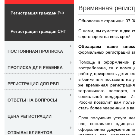
Временная регист
Регистрация граждан РФ
Обновление страницы: 07.0
С нами, вы сумеете в два 
Регистрация граждан СНГ
с договором на весь срок!
Обращаем ваше внима
ПОСТОЯННАЯ ПРОПИСКА
формальных регистраций за
Помощь в оформлении
ПРОПИСКА ДЛЯ РЕБЕНКА
востребована, т.к. с помо
работу, прикрепить детише
в банке или поставить на 
РЕГИСТРАЦИЯ ДЛЯ РВП
же временная регистраци
заграничного паспорта,
социальной поддержки. 
ОТВЕТЫ НА ВОПРОСЫ
России позволит вам поль
стать более уверенным в в
ЦЕНА РЕГИСТРАЦИИ
Срок получения услуги
ле
нас, составляет один-дв
оформлению документов м
ОТЗЫВЫ КЛИЕНТОВ
квартиру для регистрац