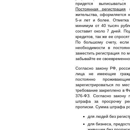
придется выписываться
Постоянная регистрация
(
жительства, оформляется 
5-и лет и более. Отметка
минимум от 40 тысяч рубл
составит около 7 дней. По
кредитов, так же ее спросят
По большому счету, если
необходимости в постоян
заместить регистрация по м
забывайте ее своевременно
Согласно закону РФ, росси
лица не имеющие гражд
постоянно проживающ
зарегистрироваться по ме
требование закреплено в Ф
376-ФЗ. Согласно закону 
штрафа за просрочку ре
прописки. Сумма штрафа ро
для людей без регист
для бизнеса, предос
живущим без прописки